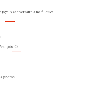
 joyeux anniversaire à ma filleule!!
M
rançois! 🙂
 des photos!