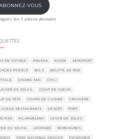
ABONNEZ-VOUS
oignez les 3 autres abonnés
QUETTES
IS EN VOYAGE
ARUSHA
AVION
AÉROPORT
GAGES PERDUS
BIG 5
BOUFFE DE RUE
PITALE
CHIANG MAI
CHILI
UCHER DE SOLEIL
COUP DE COEUR
UP DE TÊTE
COURS DE CUISINE
CROISIÈRE
LICIEUX RESTAURANTS
DÉSERT
FORT
ACIERS
KILIMANJARO
LEVER DE SOLEIL
VER DU SOLEIL
LÉOPARD
MONTAGNES
RADIS
PARC NATIONAL KRUGER
PATAGONIE