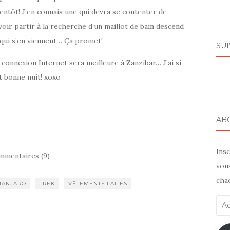
entôt! J’en connais une qui devra se contenter de
oir partir à la recherche d’un maillot de bain descend
qui s’en viennent… Ça promet!
SU
a connexion Internet sera meilleure à Zanzibar… J’ai si
t bonne nuit! xoxo
AB
Ins
mmentaires (9)
vous
chaq
MANJARO
TREK
VÊTEMENTS LAITES
Adr
cou