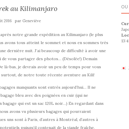
rek au Kilimanjaro
OÛ
par
ût 2016
Geneviève
Cur
Jap
près notre grande expédition au Kilimanjaro (le plus
Loc
13:
us avons tous atteint le sommet et nous en sommes très
ne dernière nuit. J’ai beaucoup de difficulté à avoir une
i de vous partager des photos… (Désolée!) Demain
De là-bas, je devrais avoir un peu de temps pour vous
 surtout, de notre toute récente aventure au Kili!
 bagages manquants sont entrés aujourd’hui… Il ne
 bagage bleu avec des poignées en cuir (qui ne
n bagage qui est un sac 120L noir…) En regardant dans
nous avons vu plusieurs bagages qui pourraient
es uns sont à Paris, d’autres à Montréal, d’autres à
otentiels puisqu’il contenait de la viande fraîche.