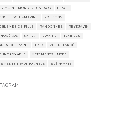
TRIMOINE MONDIAL UNESCO
PLAGE
ONGÉE SOUS-MARINE
POISSONS
OBLÈMES DE FILLE
RANDONNÉE
REYKJAVIK
INOCÉROS
SAFARI
SWAHILI
TEMPLES
RRES DEL PAINE
TREK
VOL RETARDÉ
E INCROYABLE
VÊTEMENTS LAITES
TEMENTS TRADITIONNELS
ÉLÉPHANTS
STAGRAM