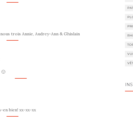
PA
PL
PR
e nous trois Annie, Audrey-Ann & Ghislain
RH
TO
VU
M
VÊ
 🙂
IN
-en bien! xx-xx-xx