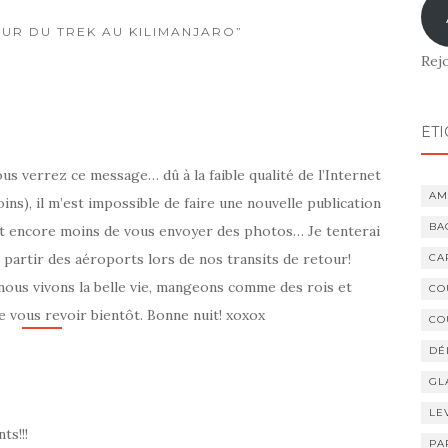
OUR DU TREK AU KILIMANJARO”
Rej
ÉTI
us verrez ce message… dû à la faible qualité de l’Internet
AM
ins), il m’est impossible de faire une nouvelle publication
BA
et encore moins de vous envoyer des photos… Je tenterai
 partir des aéroports lors de nos transits de retour!
CA
 nous vivons la belle vie, mangeons comme des rois et
CO
e vous revoir bientôt. Bonne nuit! xoxox
CO
DÉ
GL
LE
ts!!!
PA