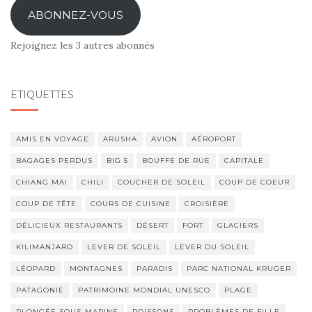
ABONNEZ-VOUS
Rejoignez les 3 autres abonnés
ÉTIQUETTES
AMIS EN VOYAGE
ARUSHA
AVION
AÉROPORT
BAGAGES PERDUS
BIG 5
BOUFFE DE RUE
CAPITALE
CHIANG MAI
CHILI
COUCHER DE SOLEIL
COUP DE COEUR
COUP DE TÊTE
COURS DE CUISINE
CROISIÈRE
DÉLICIEUX RESTAURANTS
DÉSERT
FORT
GLACIERS
KILIMANJARO
LEVER DE SOLEIL
LEVER DU SOLEIL
LÉOPARD
MONTAGNES
PARADIS
PARC NATIONAL KRUGER
PATAGONIE
PATRIMOINE MONDIAL UNESCO
PLAGE
PLONGÉE SOUS-MARINE
POISSONS
PROBLÈMES DE FILLE