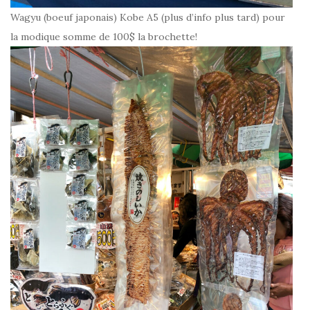
Wagyu (boeuf japonais) Kobe A5 (plus d’info plus tard) pour
la modique somme de 100$ la brochette!