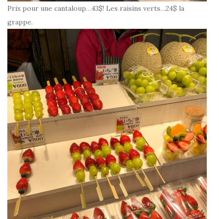
Prix pour une cantaloup…43$! Les raisins verts…24$ la
grappe.